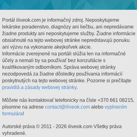
Portál iliveok.com je informačný zdroj. Neposkytujeme
lekárske poradenstvo, diagnózy ani liečbu, ani nepredávame
žiadne produkty ani neposkytujeme služby. Žiadne informácie
obsiahnuté na tejto webovej stránke nepredstavujú ponuku
ani výzvu na vykonanie akejkoľvek akcie.
Informácie zverejnené na portáli slúžia len na informačné
účely a nemali by sa používať bez konzultácie s
kvalifikovaným odborníkom. Správa webovej stránky
nezodpovedá za žiadne dôsledky používania informácií
poskytnutých na tejto webovej stránke. Pozorne si prečítajte
pravidlá a zásady webovej stránky
.
Môžete nás kontaktovať telefonicky na čísle +370 661 08215,
písomne ​​na adrese
contact@iliveok.com
alebo
vyplnením
formulára
!
Autorské práva © 2011 - 2026 iliveok.com Všetky práva
vyhradené.