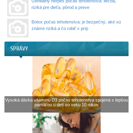
Genitálny herpes počas tehotenstva: liečba,
riziká pre dieťa, pôrod a preve
Botox počas tehotenstva: je bezpečný, aké sú
známe riziká a čo robiť v príp
SPRÁVY
Vysoká dávka vitamínu D3 počas tehotenstva spojená s lepšou
pamäťou u detí vo veku 10 rokov