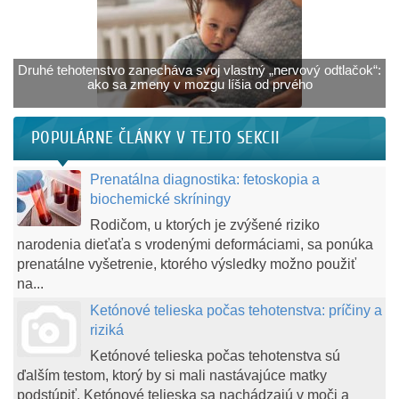
Druhé tehotenstvo zanecháva svoj vlastný „nervový odtlačok“:
ako sa zmeny v mozgu líšia od prvého
POPULÁRNE ČLÁNKY V TEJTO SEKCII
Prenatálna diagnostika: fetoskopia a
biochemické skríningy
Rodičom, u ktorých je zvýšené riziko
narodenia dieťaťa s vrodenými deformáciami, sa ponúka
prenatálne vyšetrenie, ktorého výsledky možno použiť
na...
Ketónové telieska počas tehotenstva: príčiny a
riziká
Ketónové telieska počas tehotenstva sú
ďalším testom, ktorý by si mali nastávajúce matky
podstúpiť. Ketónové telieska sa nachádzajú v moči a